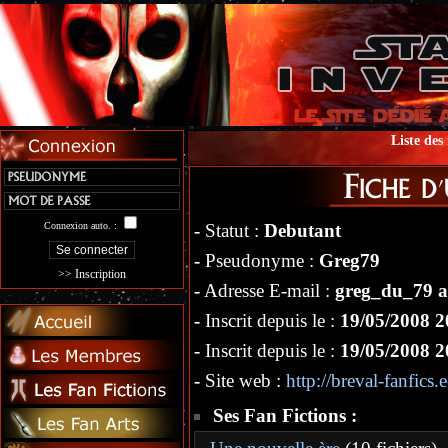
Liste de
Connexion auto. :
-
Statut :
Debutant
-
Pseudonyme :
Greg79
>> Inscription
-
Adresse E-mail :
greg_du_79 at
-
Inscrit depuis le :
19/05/2008 2
-
Inscrit depuis le :
19/05/2008 2
-
Site web :
http://breval-fanfics
Ses Fan Fictions :