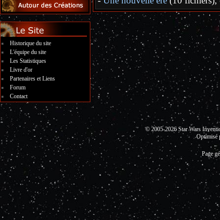
-
Une nouvelle ère
(10 fichiers),
Historique du site
L'équipe du site
Les Statistiques
Livre d'or
Partenaires et Liens
Forum
Contact
© 2005-2026 Star Wars Invent
Optimisé 
Page gé