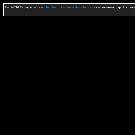
Le tÃ©lÃ©chargement de
Chapitre 5 : Le temps des alliances
va commencer... aprÃ¨s vous 