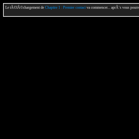
Le tÃ©lÃ©chargement de
Chapitre 1 : Premier contact
va commencer... aprÃ¨s vous pourrez