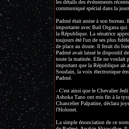
les détails des événements récent
communiqué spécial dans la jour
Padmé était assise à son bureau. 
importante avec Bail Organa qui 
la République. La sénatrice approuv
toujours été l'un de ses plus fidèle
de place au doute. Il ferait du bi
Padmé avait laissé le dispositif 
toute la matinée. Elle ne voulai
important que la République ait a
Soudain, la voix électronique émise
Padmé.
- C'est ainsi que le Chevalier Je
Ashoka Tano ont mis fin à la tyr
Chancelier Palpatine, déclara joy
l'Holonet.
La simple énonciation de ce nom av
de Padmé. Anakin Skywalker. Il y 