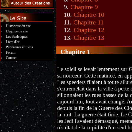
Chapitre 9
Chapitre 10
Chapitre 11
Historique du site
Chapitre 12
L'équipe du site
Chapitre 13
Les Statistiques
Livre d'or
Partenaires et Liens
Chapitre 1
Forum
Contact
Le soleil se levait lentement sur G
sa noirceur. Cette matinée, en app
Les speeders filaient à toute allure
s'entremêlait dans la ville à perte
sillonnaient les rues basses de la 
aujourd'hui, tout avait changé. Au
depuis la fin de la Guerre des Cl
la nuit. La guerre était finie. Le 
les Jedi l'avaient démasqué, metta
résultat de la cupidité d'un seul