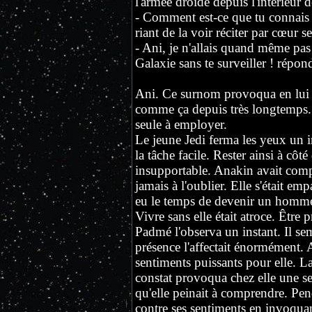
l'armée droïde depuis l'intérieur d
- Comment est-ce que tu connais t
riant de la voir réciter par cœur s
- Ani, je n'allais quand même pas t
Galaxie sans te surveiller ! répondi
Ani. Ce surnom provoqua en lui un
comme ça depuis très longtemps. C'
seule à employer.
Le jeune Jedi ferma les yeux un in
la tâche facile. Rester ainsi à côté 
insupportable. Anakin avait compr
jamais à l'oublier. Elle s'était e
eu le temps de devenir un homme. 
Vivre sans elle était atroce. Être pr
Padmé l'observa un instant. Il se
présence l'affectait énormément.
sentiments puissants pour elle. L
constat provoqua chez elle une se
qu'elle peinait à comprendre. Pend
contre ses sentiments en invoquant