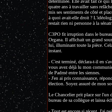
déterminée. Elle avait fait ce qui 
quatre ans à travailler sans relâch
mis ses sentiments de côté et plac
à quoi avait-elle droit ? L'idéolo
restait rien ni personne à la sénat
C3PO fit irruption dans le burea
Organa. Il affichait un grand souri
lui, illuminant toute la pièce. Ce
instant.
- C'est terminé, déclara-t-il en s'
vous avez déjà lu mon communiqu
de Padmé entre les siennes.
- J'en ai pris connaissance, répon
élection. Soyez assuré de mon so
Le Chancelier prit place sur l'un d
bureau de sa collègue et laissa é
- Tout est encore si récent. J'ai 