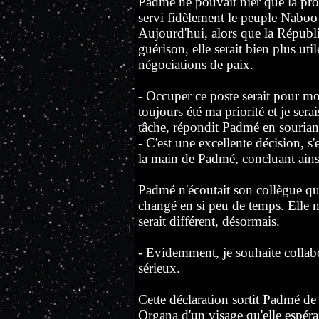
Padmé ne pouvait nier que la propo
servi fidèlement le peuple Nabo
Aujourd'hui, alors que la Républ
guérison, elle serait bien plus uti
négociations de paix.
- Occuper ce poste serait pour m
toujours été ma priorité et je ser
tâche, répondit Padmé en sourian
- C'est une excellente décision, s
la main de Padmé, concluant ains
Padmé n'écoutait son collègue que
changé en si peu de temps. Elle n'
serait différent, désormais.
- Evidemment, je souhaite collabor
sérieux.
Cette déclaration sortit Padmé de 
Organa d'un visage qu'elle espérai