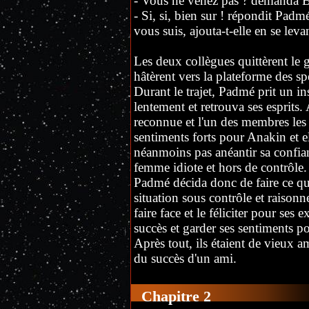
- Vous ne venez pas ? demanda Ba
- Si, si, bien sur ! répondit Padm
vous suis, ajouta-t-elle en se leva
Les deux collègues quittèrent le g
hâtèrent vers la plateforme des sp
Durant le trajet, Padmé prit un in
lentement et retrouva ses esprits. 
reconnue et l'un des membres les p
sentiments forts pour Anakin et el
néanmoins pas anéantir sa confianc
femme idiote et hors de contrôle.
Padmé décida donc de faire ce qu'e
situation sous contrôle et raisonn
faire face et le féliciter pour ses 
succès et garder ses sentiments p
Après tout, ils étaient de vieux am
du succès d'un ami.
Chapitre 2