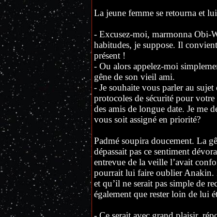
La jeune femme se retourna et lui
- Excusez-moi, marmonna Obi-Wa
habitudes, je suppose. Il convien
présent !
- Ou alors appelez-moi simplement
gêne de son vieil ami.
- Je souhaite vous parler au sujet
protocoles de sécurité pour votre
des amis de longue date. Je me d
vous soit assigné en priorité?
Padmé soupira doucement. La gêne 
dépassait pas ce sentiment dévoran
entrevue de la veille l’avait conf
pourrait lui faire oublier Anakin. 
et qu’il ne serait pas simple de re
également que rester loin de lui é
- Ce serait avec grand plaisir, rép