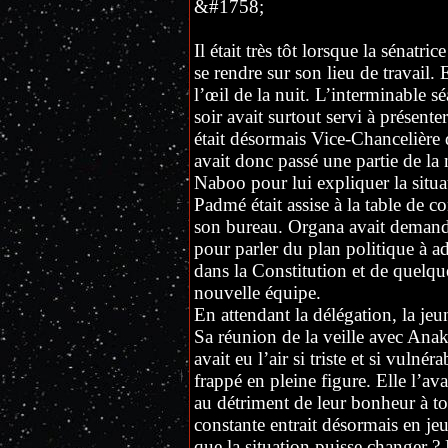
&#1758;
Il était très tôt lorsque la sénat
se rendre sur son lieu de travail.
l’œil de la nuit. L’interminable sé
soir avait surtout servi à présent
était désormais Vice-Chancelière
avait donc passé une partie de la
Naboo pour lui expliquer la situa
Padmé était assise à la table de c
son bureau. Organa avait demand
pour parler du plan politique à a
dans la Constitution et de quelque
nouvelle équipe.
En attendant la délégation, la je
Sa réunion de la veille avec Anak
avait eu l’air si triste et si vulné
frappé en pleine figure. Elle l’av
au détriment de leur bonheur à t
constante entrait désormais en jeu.
que la situation puisse changer ? 