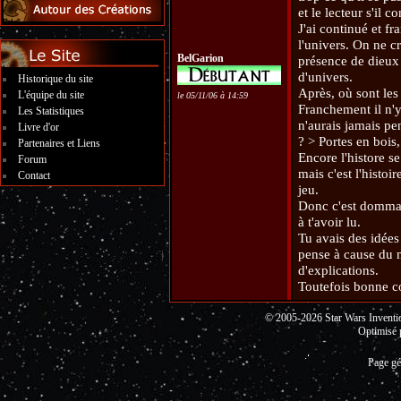
et le lecteur s'il c
J'ai continué et fr
l'univers. On ne cr
BelGarion
présence de dieux 
d'univers.
Historique du site
Après, où sont les 
L'équipe du site
le 05/11/06 à 14:59
Franchement il n'y 
Les Statistiques
n'aurais jamais pe
Livre d'or
? > Portes en bois,
Partenaires et Liens
Encore l'histore se
Forum
mais c'est l'histoi
Contact
jeu.
Donc c'est dommage
à t'avoir lu.
Tu avais des idées 
pense à cause du m
d'explications.
Toutefois bonne co
© 2005-2026 Star Wars Invent
Optimisé 
Page gé