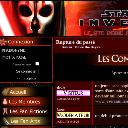
Rupture du passé
Auteur :
Nawa Ibo Bagwa
Connexion auto. :
Ajouter un 
>> Inscription
un jeune sans papie
elodie
sorte d'annuaire av
devenir millionnair
le 07/06/08 à 19:18
www.jeseraimillio
Leeto
un début prometteu
le 20/11/06 à 09:28